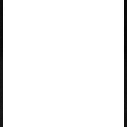
LOGIN/LOGOUT
REGISTRIERUNG
AGB DATENSCHUTZERKLÄRUNG
VERSANDKOSTEN
WARENKORB
Öffnungszeiten
Montag: 07.00 - 14.00
Dienstag: 07.00 - 12.30 u. 14.00 - 16.30
Mittwoch: 07.00 - 12.30 u. 14.00 - 16.30
Donnerstag: 07.00 - 12.30 u. 14.00 - 16.30