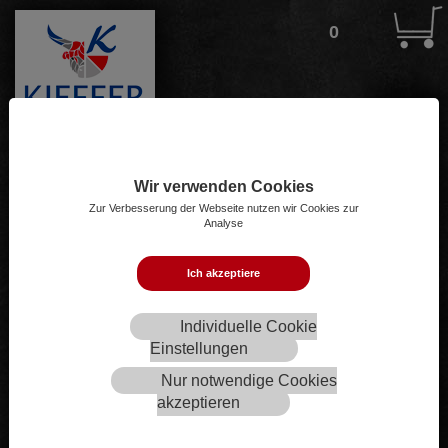
START
0
METZGEREI-SHOP
LEISTUNGEN
ÜBER UNS
Wir verwenden Cookies
Zur Verbesserung der Webseite nutzen wir Cookies zur
Produktsuche
INFO
Analyse
KONTAKT
Ich akzeptiere
Individuelle Cookie
Einstellungen
Nur notwendige Cookies
akzeptieren