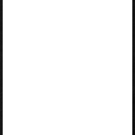
Freitag: 07.00 - 12.30 u. 14.00 - 16.30
Samstag: 07.00 - 12.00
Kontakt
Metzgerei Kieffer GmbH & Co. KG
Kapellerstrasse 5
76887
Bad Bergzabern
Telefon:
+49 6343 - 82 41
Telefax: +49 6343 - 61 62 8
E-Mail:
info@metzgerei-kieffer.de
©by Metzgerei Kieffer 2018
Created by
QUADRONET ®